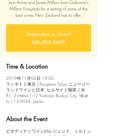
Join Annie and James Millton from Gisborne's
Millton Vineyards for a tasting of some of the
best wines New Zealand has to offer.
Registration is Closed
See other events
Time & Location
2019年11月06日 19:00
ランギトト東京 | Rangitoto Tokyo ニュージー
ランドワインと日本, ヒルサイド御茶ノ水
B1, 3-chōme-1-12 Yushima, Bunkyo City, Tōkyō-
to 113-0034, Japan
About the Event
ビオディナミワインのレジェンド、ミルトン