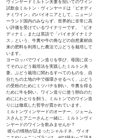
ヴィンヤードミルトン夫妻を招いてのワイン
試飲会ミルトン・ヴィンヤードは「ビオディ
ナミワイン」のパイオニアとして、ニュージ
ーランド国内のみならず、世界的に非常に高
い評価を受けているワイナリーです。「ビオ
ディナミ」または英語で「バイオダイナミク
ス」という、牛糞や牛の角などの自然素材由
来の肥料を利用した農法でぶどうを栽培して
います。
ヨーロッパでワイン造りを学び、母国に戻っ
てそのぶどう栽培法を実践したミルトン夫
妻。ぶどう栽培に関わるすべてのものを、自
分たちの土地の中で循環させるべく、ぶどう
の受粉のためにミツバチを飼い、牛糞を得る
ために牛を飼い、ワイン造りに使う卵白のた
めににわとりを飼う。ミルトンでのワイン造
りには徹底した哲学が貫かれています。 
ミルトンヴィンヤードのオーナー、ジェーム
スさんとアニーさんと一緒に、ミルトンヴィ
ンヤードのワインを飲みませんか？
 彼らの情熱が詰まったシャルドネ、ヴィオ
ニエやシェニンブランは、ぜひ味わって頂き