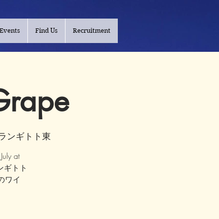
Events
Find Us
Recruitment
 Grape
ランランギトト東
ly at
日、ランギトト
のワイ