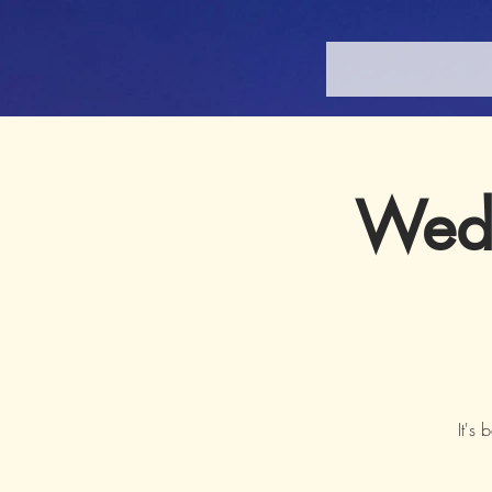
Wed 
It's