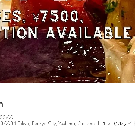
n
22:00
 〒113-0034 Tokyo, Bunkyo City, Yushima, 3-chōme−1−１２ 