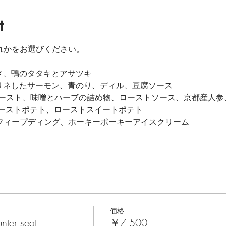
t
ずれかをお選びください。
ソメ、鴨のタタキとアサツキ
でマリネしたサーモン、青のり、ディル、豆腐ソース
ートロースト、味噌とハーブの詰め物、ローストソース、京都産人
ーストポテト、ローストスイートポテト
トフィープディング、ホーキーポーキーアイスクリーム
価格
nter seat
￥7,500