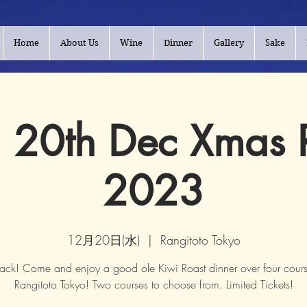
Home
About Us
Wine
Dinner
Gallery
Sake
20th Dec Xmas 
2023
12月20日(水)
  |  
Rangitoto Tokyo
 back! Come and enjoy a good ole Kiwi Roast dinner over four cours
Rangitoto Tokyo! Two courses to choose from. Limited Tickets!