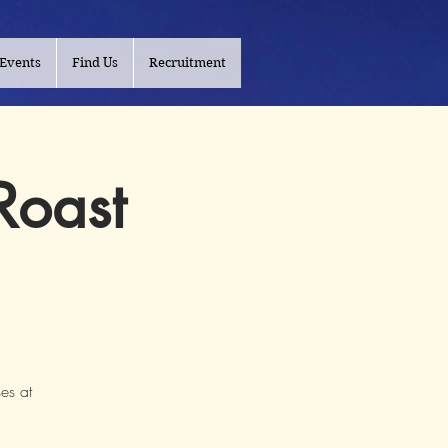
Events
Find Us
Recruitment
Roast
es at